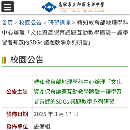
跳
選
至
單
首頁
>
校園公告
>
研習講座
>
轉知教育部地理學科
主
中心辦理「文化資產保育議題互動教學體驗—讓學
要
習者有感的SDGs 議題教學系列研習」
內
容
校園公告
區
轉知教育部地理學科中心辦理「文化
公告主旨
資產保育議題互動教學體驗—讓學習
者有感的SDGs 議題教學系列研習」
發佈日期
2025 年 3 月 17 日
發佈單位
設備組