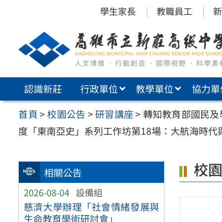
跳
學生家長
教職員工
新
至
主
要
內
認識新莊
行政單位
教學單位
協力單
容
區
首頁
>
校園公告
>
研習講座
>
轉知教育部國民及
度「東南亞史」系列工作坊第18場：大航海時
校
相關公告
2026-08-04
設備組
慈濟大學辦理「社會情緒發展與
生命教育學術研討會」