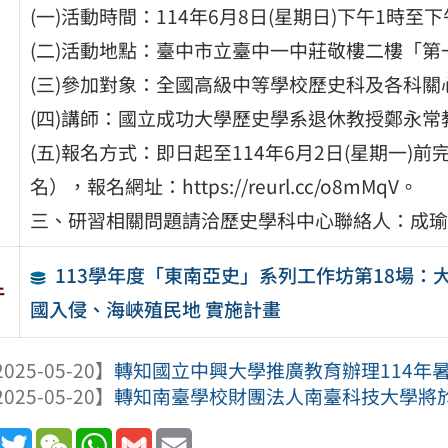
(一)活動時間：114年6月8日(星期日)下午1時至
(二)活動地點：臺中市立臺中一中莊敬樓二樓「第
(三)參加對象：全國高級中等學校歷史科及各科
(四)講師：國立成功大學歷史學系退休教授鄭永常
(五)報名方式：即日起至114年6月2日(星期一)
名），報名網址：https://reurl.cc/o8mMqV。
三、研習相關問題請洽歷史學科中心聯絡人：成瑜小姐（
113學年度「東南亞史」系列工作坊第18場
件
國入侵、海峽殖民地 實施計畫
025-05-20】
轉知國立中興大學推廣教育辦理114年暑期「 A
025-05-20】
轉知南臺學校財團法人南臺科技大學將於114
book
Line
Twitter
WeChat
WhatsApp
Gmail
Email