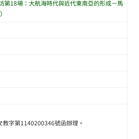
坊第18場：大航海時代與近代東南亞的形成－馬
）
字第1140200346號函辦理。