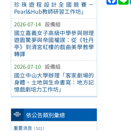
珍珠遊程設計全國競賽－
Pearl&Hub教師研習工作坊」
2026-07-14
設備組
國立嘉義女子高級中學參與辦理
遊園驚夢與帝國權謀：從《牡丹
亭》到清宮紅樓的戲曲美學教學
轉譯
2026-07-10
設備組
國立中山大學辦理「客家劇場的
身體、土地與生命書寫：地方記
憶戲劇培力工作坊」
依公告類別彙總
重要消息
( 522 )