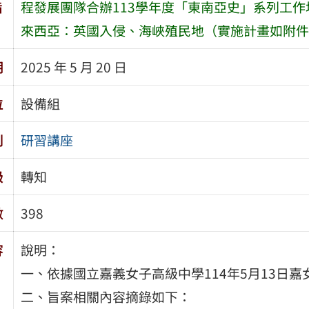
旨
程發展團隊合辦113學年度「東南亞史」系列工作
來西亞：英國入侵、海峽殖民地（實施計畫如附件
期
2025 年 5 月 20 日
位
設備組
別
研習講座
級
轉知
數
398
容
說明：
一、依據國立嘉義女子高級中學114年5月13日嘉女教
二、旨案相關內容摘錄如下：