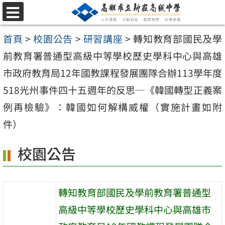
跳
選
至
單
首頁
>
校園公告
>
研習講座
>
轉知教育部國民及學
主
前教育署普通型高級中等學校歷史學科中心與高雄
要
市政府教育局12年國教課程發展團隊合辦113學年度
內
518光州事件四十五週年的反思─《韓國轉型正義案
容
例再檢驗》：韓國如何解構威權（實施計畫如附
區
件）
校園公告
轉知教育部國民及學前教育署普通型
高級中等學校歷史學科中心與高雄市