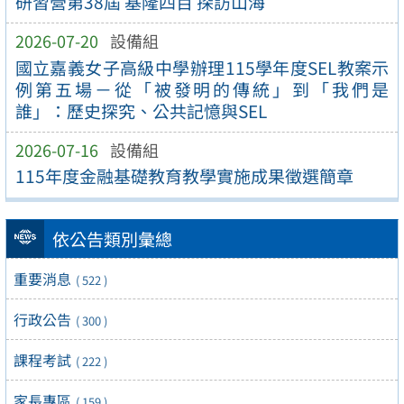
研習營第38屆 基隆四百 探訪山海
2026-07-20
設備組
國立嘉義女子高級中學辦理115學年度SEL教案示
例第五場－從「被發明的傳統」到「我們是
誰」：歷史探究、公共記憶與SEL
2026-07-16
設備組
115年度金融基礎教育教學實施成果徵選簡章
依公告類別彙總
重要消息
( 522 )
行政公告
( 300 )
課程考試
( 222 )
家長專區
( 159 )