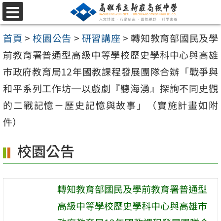
跳
選
至
單
首頁
>
校園公告
>
研習講座
>
轉知教育部國民及學
主
前教育署普通型高級中等學校歷史學科中心與高雄
要
市政府教育局12年國教課程發展團隊合辦「戰爭與
內
和平系列工作坊─以戲劇『聽海湧』探詢不同史觀
容
的二戰記憶－歷史記憶與故事」（實施計畫如附
區
件）
校園公告
轉知教育部國民及學前教育署普通型
高級中等學校歷史學科中心與高雄市