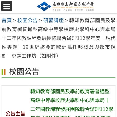
跳
選
至
單
首頁
>
校園公告
>
研習講座
>
轉知教育部國民及學
主
前教育署普通型高級中等學校歷史學科中心與本局
要
十二年國教課程發展團隊聯合辦理112學年度「現代
內
性專題－19世紀迄今的歐洲烏托邦概念與都市規
容
劃」專題工作坊（如附件）
區
校園公告
轉知教育部國民及學前教育署普通型
高級中等學校歷史學科中心與本局十
二年國教課程發展團隊聯合辦理112學
公告主旨