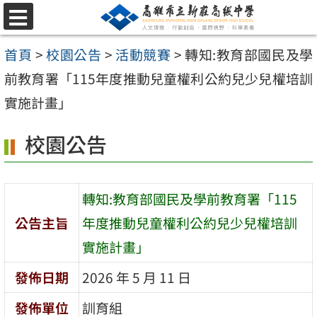
跳
選
至
單
首頁
>
校園公告
>
活動競賽
>
轉知:教育部國民及學
主
前教育署「115年度推動兒童權利公約兒少兒權培訓
要
實施計畫」
內
容
校園公告
區
轉知:教育部國民及學前教育署「115
公告主旨
年度推動兒童權利公約兒少兒權培訓
實施計畫」
發佈日期
2026 年 5 月 11 日
發佈單位
訓育組