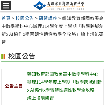
跳
選
至
單
首頁
>
校園公告
>
研習講座
>
轉知教育部國教署高
主
中數學學科中心辦理114學年度上學期「數學跨域創
要
新x AI協作x學習韌性適性教學全攻略」線上增能研
內
習
容
區
校園公告
轉知教育部國教署高中數學學科中心
辦理114學年度上學期「數學跨域創新
公告主旨
x AI協作x學習韌性適性教學全攻略」
線上增能研習