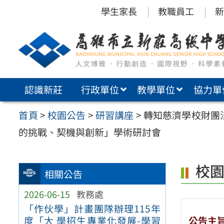
跳
學生家長
教職員工
新
至
主
要
內
認識新莊
行政單位
教學單位
協力單
容
區
首頁
>
校園公告
>
研習講座
>
轉知慈濟學校財團法
的挑戰、契機與創新」學術研討會
校
相關公告
2026-06-15
教務處
「作伙學」計畫團隊辦理115年
公告主
度「大 學招生專業化發展-學習