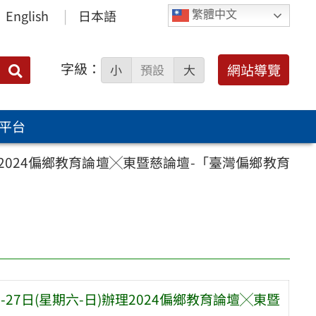
English
日本語
繁體中文
字級：
送出
網站導覽
小
預設
大
搜
尋：
平台
理2024偏鄉教育論壇╳東暨慈論壇-「臺灣偏鄉教育
27日(星期六-日)辦理2024偏鄉教育論壇╳東暨