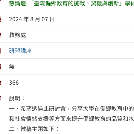
慈論壇-「臺灣偏鄉教育的挑戰、契機與創新」學
期
2024 年 8 月 07 日
位
教務處
別
研習講座
級
無
數
366
容
說明：
一、希望透過此研討會，分享大學在偏鄉教育中的
和社會情緒支援等方面來提升偏鄉教育的品質和水
二、徵稿主題如下：