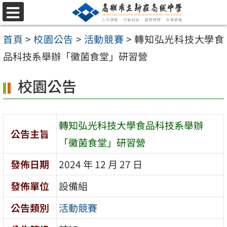
跳
選
至
單
首頁
>
校園公告
>
活動競賽
>
轉知弘光科技大學食
主
品科技系舉辦「黴菌食堂」研習營
要
內
校園公告
容
區
轉知弘光科技大學食品科技系舉辦
公告主旨
「黴菌食堂」研習營
發佈日期
2024 年 12 月 27 日
發佈單位
設備組
公告類別
活動競賽