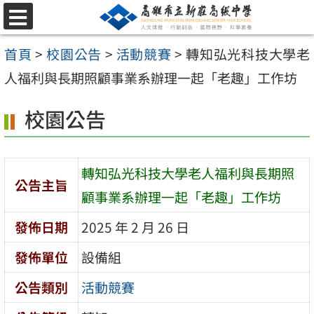
跳
選
至
單
首頁
>
校園公告
>
活動競賽
>
轉知弘光科技大學老
主
人福利與長期照顧事業系辦理一起「老趣」工作坊
要
內
校園公告
容
區
轉知弘光科技大學老人福利與長期照
公告主旨
顧事業系辦理一起「老趣」工作坊
發佈日期
2025 年 2 月 26 日
發佈單位
設備組
公告類別
活動競賽