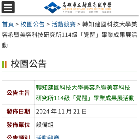
跳
選
至
單
首頁
>
校園公告
>
活動競賽
>
轉知建國科技大學美
主
容系暨美容科技研究所114級「覺醒」畢業成果展活
要
動
內
容
校園公告
區
轉知建國科技大學美容系暨美容科技
公告主旨
研究所114級「覺醒」畢業成果展活動
發佈日期
2024 年 11 月 21 日
發佈單位
設備組
公告類別
活動競賽