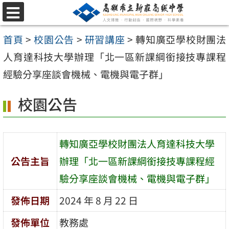
跳
選
至
單
首頁
>
校園公告
>
研習講座
>
轉知廣亞學校財團法
主
人育達科技大學辦理「北一區新課綱銜接技專課程
要
經驗分享座談會機械、電機與電子群」
內
容
校園公告
區
轉知廣亞學校財團法人育達科技大學
公告主旨
辦理「北一區新課綱銜接技專課程經
驗分享座談會機械、電機與電子群」
發佈日期
2024 年 8 月 22 日
發佈單位
教務處