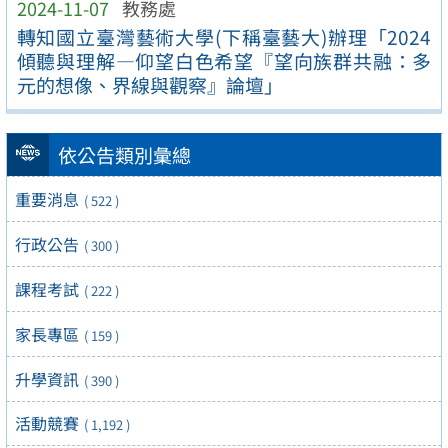
2024-11-07
教務處
轉知國立臺灣藝術大學(下稱臺藝大)辦理「2024
傾聽與理解—仰望白色希望『望向族群共融：多
元的想像、界線與觀察』論壇」
依公告類別彙總
重要消息
( 522 )
行政公告
( 300 )
課程考試
( 222 )
家長專區
( 159 )
升學資訊
( 390 )
活動競賽
( 1,192 )