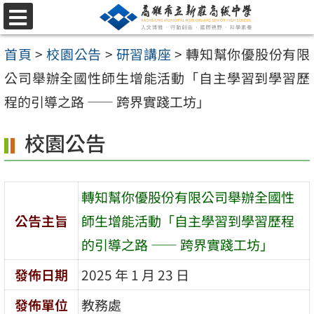
跳
選
至
單
首頁
>
校園公告
>
研習講座
>
轉知幫你優股份有限
主
公司舉辦全國性師生增能活動「自主學習到學習歷
要
程的引導之路 —— 跨界實踐工坊」
內
容
校園公告
區
轉知幫你優股份有限公司舉辦全國性
公告主旨
師生增能活動「自主學習到學習歷程
的引導之路 —— 跨界實踐工坊」
發佈日期
2025 年 1 月 23 日
發佈單位
教務處