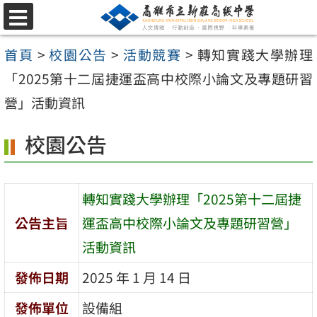
跳
選
至
單
首頁
>
校園公告
>
活動競賽
>
轉知實踐大學辦理
主
「2025第十二屆捷運盃高中校際小論文及專題研習
要
營」活動資訊
內
容
校園公告
區
轉知實踐大學辦理「2025第十二屆捷
公告主旨
運盃高中校際小論文及專題研習營」
活動資訊
發佈日期
2025 年 1 月 14 日
發佈單位
設備組