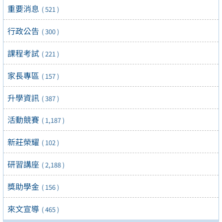
重要消息
( 521 )
行政公告
( 300 )
課程考試
( 221 )
家長專區
( 157 )
升學資訊
( 387 )
活動競賽
( 1,187 )
新莊榮耀
( 102 )
研習講座
( 2,188 )
獎助學金
( 156 )
來文宣導
( 465 )