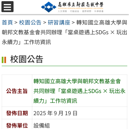
跳
選
至
單
首頁
>
校園公告
>
研習講座
>
轉知國立高雄大學與
主
朝邦文教基金會共同辦理「當桌遊遇上SDGs × 玩出
要
永續力」工作坊資訊
內
容
校園公告
區
轉知國立高雄大學與朝邦文教基金會
公告主旨
共同辦理「當桌遊遇上SDGs × 玩出永
續力」工作坊資訊
發佈日期
2025 年 9 月 19 日
發佈單位
設備組