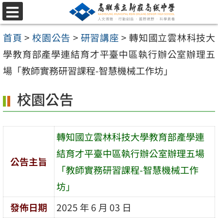
跳
選
至
單
首頁
>
校園公告
>
研習講座
>
轉知國立雲林科技大
主
學教育部產學連結育才平臺中區執行辦公室辦理五
要
場「教師實務研習課程-智慧機械工作坊」
內
容
校園公告
區
轉知國立雲林科技大學教育部產學連
結育才平臺中區執行辦公室辦理五場
公告主旨
「教師實務研習課程-智慧機械工作
坊」
發佈日期
2025 年 6 月 03 日