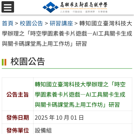
跳
選
至
單
首頁
>
校園公告
>
研習講座
>
轉知國立臺灣科技大
主
學辦理之「時空學園素養卡片遊戲—AI工具關卡生成
要
與關卡碼課堂馬上用工作坊」研習
內
容
校園公告
區
轉知國立臺灣科技大學辦理之「時空
公告主旨
學園素養卡片遊戲—AI工具關卡生成
與關卡碼課堂馬上用工作坊」研習
發佈日期
2025 年 10 月 01 日
發佈單位
設備組