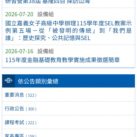
研習營第38屆 基隆四百 探訪山海
2026-07-20
設備組
國立嘉義女子高級中學辦理115學年度SEL教案示
例第五場－從「被發明的傳統」到「我們是
誰」：歷史探究、公共記憶與SEL
2026-07-16
設備組
115年度金融基礎教育教學實施成果徵選簡章
依公告類別彙總
重要消息
( 522 )
行政公告
( 300 )
課程考試
( 222 )
家長專區
( 159 )