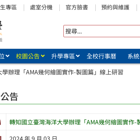
生專區
處室分機
官方臉書
預約與維護
位
校園公告
升學專區
全校行事曆
系統
學辦理「AMA幾何繪圖實作-製圖篇」線上研習
園公告
旨
轉知國立臺灣海洋大學辦理「AMA幾何繪圖實作-
期
2024 年 9 月 03 日