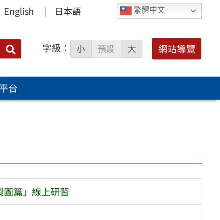
English
日本語
繁體中文
字級：
送出
網站導覽
小
預設
大
搜
尋：
平台
製圖篇」線上研習