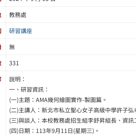
位
教務處
別
研習講座
級
無
數
331
容
說明：
一、研習資訊：
(一)主題：AMA幾何繪圖實作-製圖篇。
(二)主講人：新北市私立聖心女子高級中學許子弘
(三)與談人：本校教務處招生組李舒昇組長、資
(四)日期：113年9月11日(星期三)。