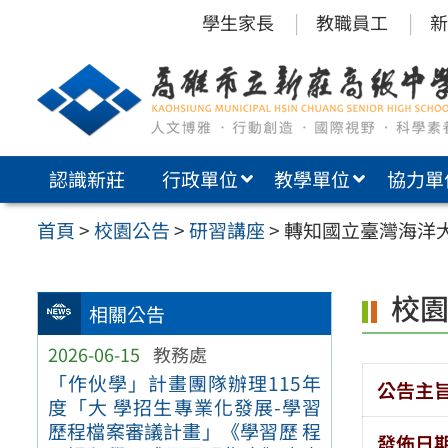
跳
學生家長
教職員工
新
至
主
要
內
認識新莊
行政單位
教學單位
協力單
容
區
首頁
>
校園公告
>
研習講座
>
轉知國立臺灣海洋大
校
相關公告
2026-06-15
教務處
「作伙學」計畫團隊辦理115年
公告主
度「大 學招生專業化發展-學習
歷程檔案審議計畫」《學習歷 程
發佈日