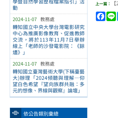
學暨自然學習歷程檔案指引」活
【2
動
Face
2024-11-07
教務處
轉知國立中央大學台灣電影研究
中心為推廣影像教育、促進教師
交流，將於113年11月7日舉辦
線上「老師的沙發電影院：《餘
燼》」
2024-11-07
教務處
轉知國立臺灣藝術大學(下稱臺藝
大)辦理「2024傾聽與理解—仰
望白色希望『望向族群共融：多
元的想像、界線與觀察』論壇」
依公告類別彙總