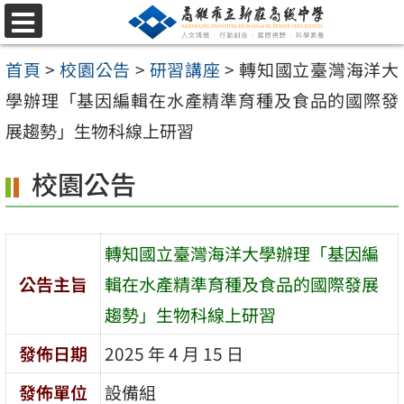
跳
選
至
單
首頁
>
校園公告
>
研習講座
>
轉知國立臺灣海洋大
主
學辦理「基因編輯在水產精準育種及食品的國際發
要
展趨勢」生物科線上研習
內
容
校園公告
區
轉知國立臺灣海洋大學辦理「基因編
公告主旨
輯在水產精準育種及食品的國際發展
趨勢」生物科線上研習
發佈日期
2025 年 4 月 15 日
發佈單位
設備組