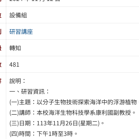
位
設備組
別
研習講座
級
轉知
數
481
容
說明：
一、研習資訊：
(一)主題：以分子生物技術探索海洋中的浮游植物
(二)講師：本校海洋生物科技學系康利國副教授。
(三)日期：113年11月26日(星期二)。
(四)時間：下午1時至3時。