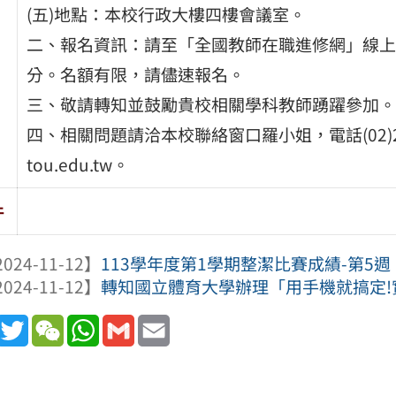
(五)地點：本校行政大樓四樓會議室。
二、報名資訊：請至「全國教師在職進修網」線上報名
分。名額有限，請儘速報名。
三、敬請轉知並鼓勵貴校相關學科教師踴躍參加。
四、相關問題請洽本校聯絡窗口羅小姐，電話(02)2462-21
tou.edu.tw。
件
024-11-12】
113學年度第1學期整潔比賽成績-第5週
024-11-12】
轉知國立體育大學辦理「用手機就搞定
book
Line
Twitter
WeChat
WhatsApp
Gmail
Email