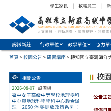
跳
學生家長
教職員工
新
至
主
要
內
認識新莊
行政單位
教學單位
協力單
容
區
首頁
>
校園公告
>
研習講座
>
轉知國立臺灣海洋
校
相關公告
2026-08-07
設備組
臺中女子高級中等學校地理學科
公告主
中心與地球科學學科中心聯合辦
理「2050 淨零排放政策系列：
發佈日