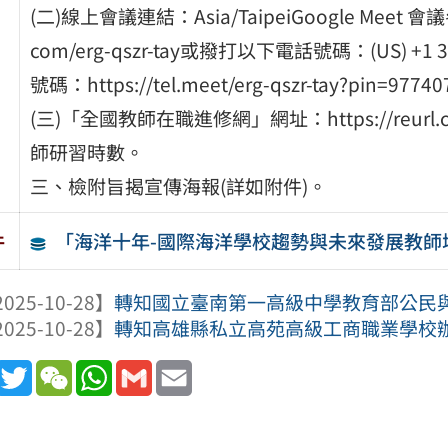
(二)線上會議連結：Asia/TaipeiGoogle Meet 會
com/erg-qszr-tay或撥打以下電話號碼：‪(US) +1 336
號碼：https://tel.meet/erg-qszr-tay?pin=9774
(三)「全國教師在職進修網」網址：https://reurl
師研習時數。
三、檢附旨揭宣傳海報(詳如附件)。
「海洋十年-國際海洋學校趨勢與未來發展教師
件
025-10-28】
轉知國立臺南第一高級中學教育部公民與社
025-10-28】
轉知高雄縣私立高苑高級工商職業學校辦理
book
Line
Twitter
WeChat
WhatsApp
Gmail
Email