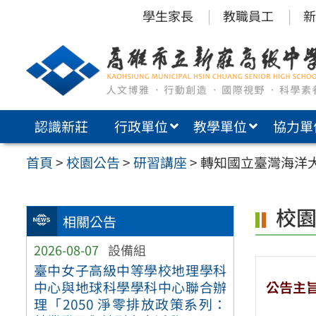
跳
學生家長
教職員工
新
至
主
要
內
認識新莊
行政單位
教學單位
協力單
容
區
首頁
>
校園公告
>
研習講座
>
轉知國立臺灣海洋
校
相關公告
2026-08-07
設備組
臺中女子高級中等學校地理學科
公告主
中心與地球科學學科中心聯合辦
理「2050 淨零排放政策系列：