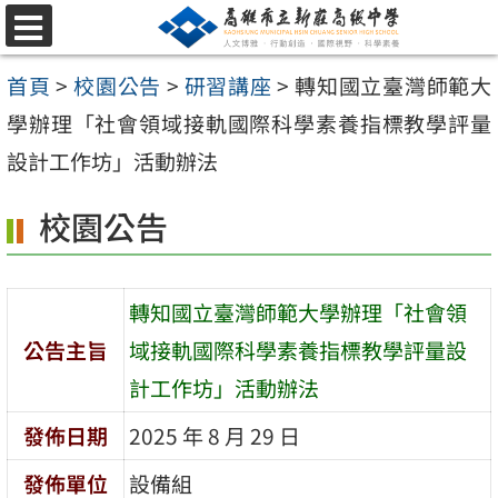
跳
選
至
單
首頁
>
校園公告
>
研習講座
>
轉知國立臺灣師範大
主
學辦理「社會領域接軌國際科學素養指標教學評量
要
設計工作坊」活動辦法
內
容
校園公告
區
轉知國立臺灣師範大學辦理「社會領
公告主旨
域接軌國際科學素養指標教學評量設
計工作坊」活動辦法
發佈日期
2025 年 8 月 29 日
發佈單位
設備組