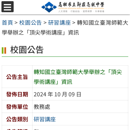
跳
選
至
單
首頁
>
校園公告
>
研習講座
>
轉知國立臺灣師範大
主
學舉辦之「頂尖學術講座」資訊
要
內
校園公告
容
區
轉知國立臺灣師範大學舉辦之「頂尖
公告主旨
學術講座」資訊
發佈日期
2024 年 10 月 09 日
發佈單位
教務處
公告類別
研習講座