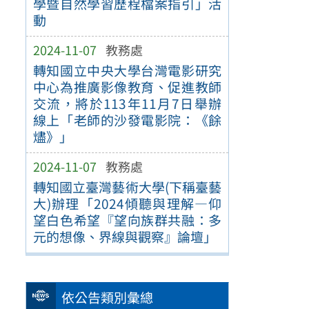
學暨自然學習歷程檔案指引」活
動
2024-11-07
教務處
轉知國立中央大學台灣電影研究
中心為推廣影像教育、促進教師
交流，將於113年11月7日舉辦
線上「老師的沙發電影院：《餘
燼》」
2024-11-07
教務處
轉知國立臺灣藝術大學(下稱臺藝
大)辦理「2024傾聽與理解—仰
望白色希望『望向族群共融：多
元的想像、界線與觀察』論壇」
依公告類別彙總