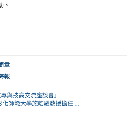
助。
簡章
海報
技專與技高交流座談會」
師範大學施皓耀教授擔任 ...