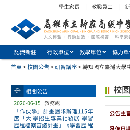
跳
學生家長
教職員工
新
至
主
要
內
認識新莊
行政單位
教學單位
協力單
容
區
首頁
>
校園公告
>
研習講座
>
轉知國立臺灣大學
校
相關公告
2026-06-15
教務處
「作伙學」計畫團隊辦理115年
公告主
度「大 學招生專業化發展-學習
歷程檔案審議計畫」《學習歷 程
發佈日