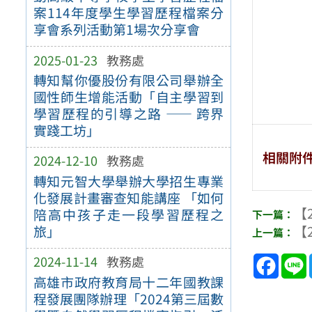
案114年度學生學習歷程檔案分
享會系列活動第1場次分享會
2025-01-23
教務處
轉知幫你優股份有限公司舉辦全
國性師生增能活動「自主學習到
學習歷程的引導之路 —— 跨界
實踐工坊」
相關附
2024-12-10
教務處
轉知元智大學舉辦大學招生專業
化發展計畫審查知能講座 「如何
【2
陪高中孩子走一段學習歷程之
【2
旅」
Face
2024-11-14
教務處
高雄市政府教育局十二年國教課
程發展團隊辦理「2024第三屆數