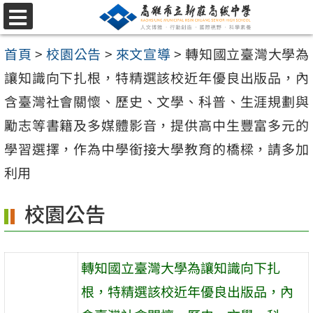
跳
選
至
單
首頁
>
校園公告
>
來文宣導
>
轉知國立臺灣大學為
主
讓知識向下扎根，特精選該校近年優良出版品，內
要
含臺灣社會關懷、歷史、文學、科普、生涯規劃與
內
勵志等書籍及多媒體影音，提供高中生豐富多元的
容
學習選擇，作為中學銜接大學教育的橋樑，請多加
區
利用
校園公告
轉知國立臺灣大學為讓知識向下扎
根，特精選該校近年優良出版品，內