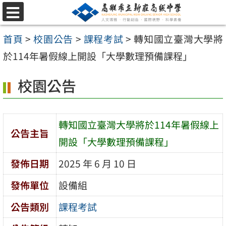
跳
選
至
單
首頁
>
校園公告
>
課程考試
>
轉知國立臺灣大學將
主
於114年暑假線上開設「大學數理預備課程」
要
內
校園公告
容
區
轉知國立臺灣大學將於114年暑假線上
公告主旨
開設「大學數理預備課程」
發佈日期
2025 年 6 月 10 日
發佈單位
設備組
公告類別
課程考試