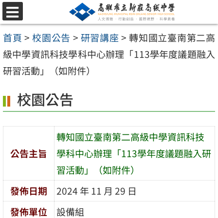
跳
選
至
單
首頁
>
校園公告
>
研習講座
>
轉知國立臺南第二高
主
級中學資訊科技學科中心辦理「113學年度議題融入
要
研習活動」（如附件）
內
容
校園公告
區
轉知國立臺南第二高級中學資訊科技
公告主旨
學科中心辦理「113學年度議題融入研
習活動」（如附件）
發佈日期
2024 年 11 月 29 日
發佈單位
設備組