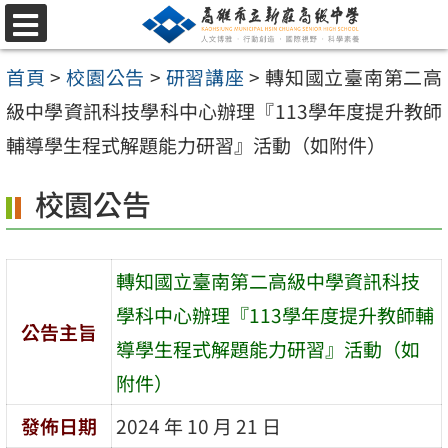
跳
選
至
單
首頁
>
校園公告
>
研習講座
>
轉知國立臺南第二高
主
級中學資訊科技學科中心辦理『113學年度提升教師
要
輔導學生程式解題能力研習』活動（如附件）
內
容
校園公告
區
轉知國立臺南第二高級中學資訊科技
學科中心辦理『113學年度提升教師輔
公告主旨
導學生程式解題能力研習』活動（如
附件）
發佈日期
2024 年 10 月 21 日