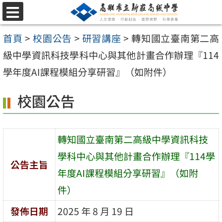
跳
選
至
單
首頁
>
校園公告
>
研習講座
>
轉知國立臺南第二高
主
級中學資訊科技學科中心與其他計畫合作辦理『114
要
學年度AI課程模組分享研習』（如附件）
內
容
校園公告
區
轉知國立臺南第二高級中學資訊科技
學科中心與其他計畫合作辦理『114學
公告主旨
年度AI課程模組分享研習』（如附
件）
發佈日期
2025 年 8 月 19 日