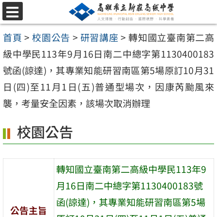
跳
選
至
單
首頁
>
校園公告
>
研習講座
>
轉知國立臺南第二高
主
級中學民113年9月16日南二中總字第1130400183
要
號函(諒達)，其專業知能研習南區第5場原訂10月31
內
日(四)至11月1日(五)普通型場次，因康芮颱風來
容
襲，考量安全因素，該場次取消辦理
區
校園公告
轉知國立臺南第二高級中學民113年9
月16日南二中總字第1130400183號
函(諒達)，其專業知能研習南區第5場
公告主旨