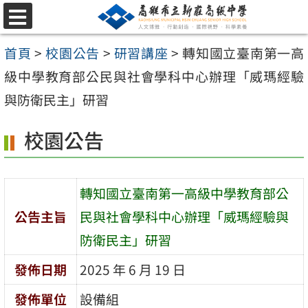
跳
選
至
單
首頁
>
校園公告
>
研習講座
>
轉知國立臺南第一高
主
級中學教育部公民與社會學科中心辦理「威瑪經驗
要
與防衛民主」研習
內
容
校園公告
區
轉知國立臺南第一高級中學教育部公
公告主旨
民與社會學科中心辦理「威瑪經驗與
防衛民主」研習
發佈日期
2025 年 6 月 19 日
發佈單位
設備組