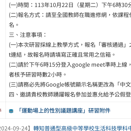
(一)時間：113年10月22日（星期二）下午6時30
(二)報名方式：請至全國教師在職進修網，依課程代
名。
三、注意事項：
(一)本次研習採線上教學方式，報名「審核通過」之教師
t連結，故報名時請填寫正確且常用之信箱。
(二)請於下午6時15分登入google meet準
者核予研習時數2小時。
(三)請務必先將Google帳號顯示名稱更改為「
四、邀請貴校教師踴躍報名參加並惠允給予公假登
「運動場上的性別議題講座」研習附件
件
024-09-24】
轉知普通型高級中等學校生活科技學科中心