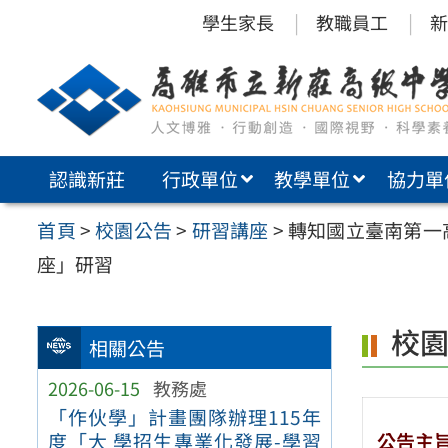
跳
學生家長
教職員工
新
至
主
要
內
認識新莊
行政單位
教學單位
協力單
容
區
首頁
>
校園公告
>
研習講座
>
轉知國立臺南第一
座」研習
校
相關公告
2026-06-15
教務處
「作伙學」計畫團隊辦理115年
公告主
度「大 學招生專業化發展-學習