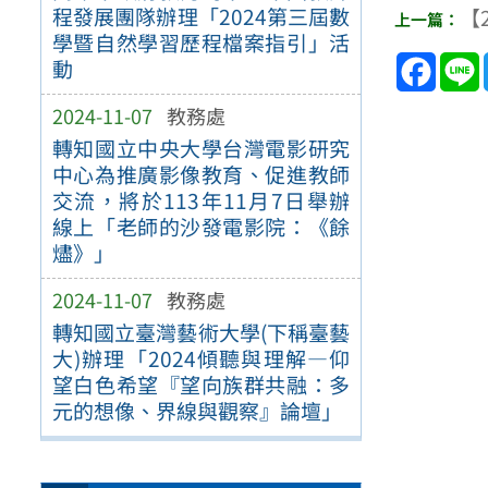
程發展團隊辦理「2024第三屆數
【2
學暨自然學習歷程檔案指引」活
Face
動
2024-11-07
教務處
轉知國立中央大學台灣電影研究
中心為推廣影像教育、促進教師
交流，將於113年11月7日舉辦
線上「老師的沙發電影院：《餘
燼》」
2024-11-07
教務處
轉知國立臺灣藝術大學(下稱臺藝
大)辦理「2024傾聽與理解—仰
望白色希望『望向族群共融：多
元的想像、界線與觀察』論壇」