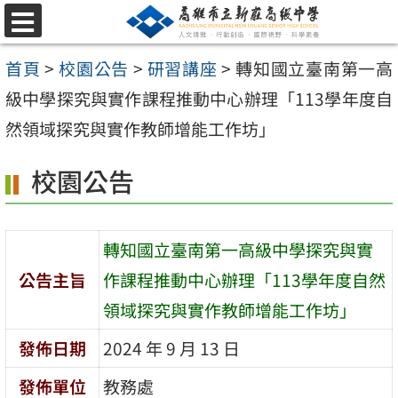
跳
選
至
單
首頁
>
校園公告
>
研習講座
>
轉知國立臺南第一高
主
級中學探究與實作課程推動中心辦理「113學年度自
要
然領域探究與實作教師增能工作坊」
內
容
校園公告
區
轉知國立臺南第一高級中學探究與實
公告主旨
作課程推動中心辦理「113學年度自然
領域探究與實作教師增能工作坊」
發佈日期
2024 年 9 月 13 日
發佈單位
教務處