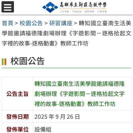
跳
選
至
單
首頁
>
校園公告
>
研習講座
>
轉知國立臺南生活美
主
學館邀請福德隆劇場辦理《字遊影間－逐格拾起文
要
字裡的故事-逐格動畫》教師工作坊
內
容
校園公告
區
轉知國立臺南生活美學館邀請福德隆
公告主旨
劇場辦理《字遊影間－逐格拾起文字
裡的故事-逐格動畫》教師工作坊
發佈日期
2025 年 9 月 26 日
發佈單位
設備組