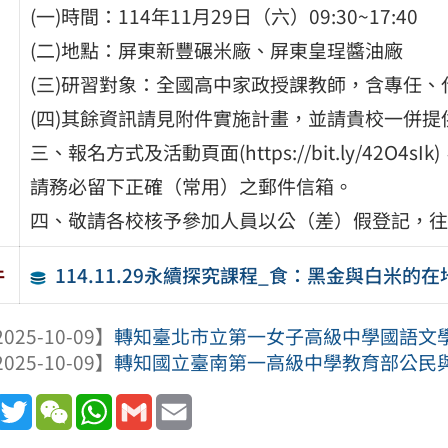
(一)時間：114年11月29日（六）09:30~17:40
(二)地點：屏東新豐碾米廠、屏東皇珵醬油廠
(三)研習對象：全國高中家政授課教師，含專任、
(四)其餘資訊請見附件實施計畫，並請貴校一併
三、報名方式及活動頁面(https://bit.ly/4
請務必留下正確（常用）之郵件信箱。
四、敬請各校核予參加人員以公（差）假登記，往
114.11.29永續探究課程_食：黑金與白米的
件
025-10-09】
轉知臺北市立第一女子高級中學國語文學科
025-10-09】
轉知國立臺南第一高級中學教育部公民與社
book
Line
Twitter
WeChat
WhatsApp
Gmail
Email