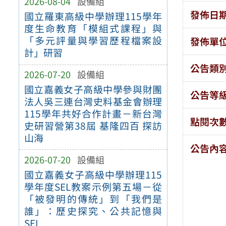
2026-08-04
設備組
發佈日
國立羅東高級中學辦理115學年
度生命教育「模組式課程」與
「多元評量與學習歷程檔案設
發佈單
計」研習
公告類
2026-07-20
設備組
國立嘉義女子高級中學參與財團
公告等
法人吳三連台灣史料基金會辦理
115學年共好合作計畫－新台灣
點閱次
史研習營第38屆 基隆四百 探訪
山海
公告內
2026-07-20
設備組
國立嘉義女子高級中學辦理115
學年度SEL教案示例第五場－從
「被發明的傳統」到「我們是
誰」：歷史探究、公共記憶與
SEL