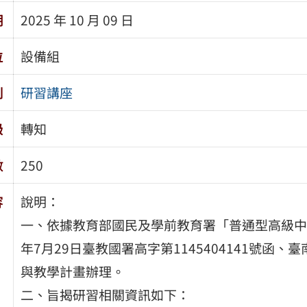
期
2025 年 10 月 09 日
位
設備組
別
研習講座
級
轉知
數
250
容
說明：
一、依據教育部國民及學前教育署「普通型高級中等
年7月29日臺教國署高字第1145404141號函
與教學計畫辦理。
二、旨揭研習相關資訊如下：