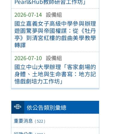
Pearl&Hub教師研習工作坊」
2026-07-14
設備組
國立嘉義女子高級中學參與辦理
遊園驚夢與帝國權謀：從《牡丹
亭》到清宮紅樓的戲曲美學教學
轉譯
2026-07-10
設備組
國立中山大學辦理「客家劇場的
身體、土地與生命書寫：地方記
憶戲劇培力工作坊」
依公告類別彙總
重要消息
( 522 )
行政公告