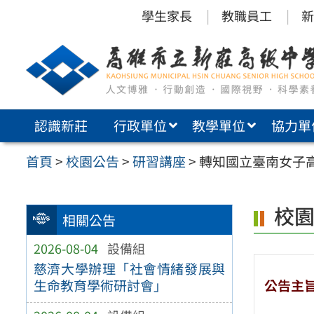
跳
學生家長
教職員工
新
至
主
要
內
認識新莊
行政單位
教學單位
協力單
容
區
首頁
>
校園公告
>
研習講座
>
轉知國立臺南女子高
校
相關公告
2026-08-04
設備組
慈濟大學辦理「社會情緒發展與
公告主
生命教育學術研討會」