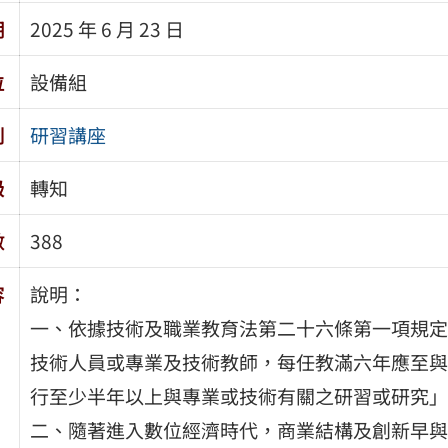
期
2025 年 6 月 23 日
位
設備組
別
研習講座
級
轉知
數
388
容
說明：
一、依據技術及職業教育法第二十六條第一項規定
技術人員或專業及技術教師，每任教滿六年應至與
行至少半年以上與專業或技術有關之研習或研究」
二、隨著進入數位經濟時代，商業結構及創新早與