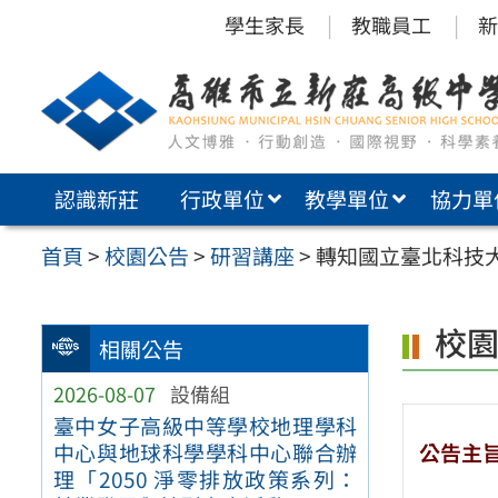
跳
學生家長
教職員工
新
至
主
要
內
認識新莊
行政單位
教學單位
協力單
容
區
首頁
>
校園公告
>
研習講座
>
轉知國立臺北科技
校
相關公告
2026-08-07
設備組
臺中女子高級中等學校地理學科
公告主
中心與地球科學學科中心聯合辦
理「2050 淨零排放政策系列：