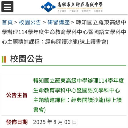
跳
選
至
單
首頁
>
校園公告
>
研習講座
>
轉知國立羅東高級中
主
學辦理114學年度生命教育學科中心暨國語文學科中
要
心主題精進課程：經典閱讀沙龍(線上讀書會)
內
容
校園公告
區
轉知國立羅東高級中學辦理114學年度
生命教育學科中心暨國語文學科中心
公告主旨
主題精進課程：經典閱讀沙龍(線上讀
書會)
發佈日期
2025 年 8 月 06 日