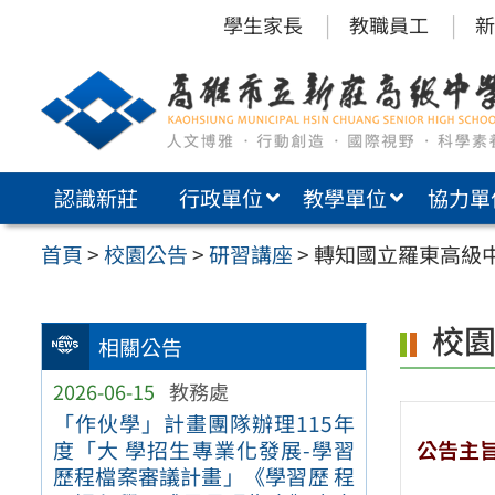
跳
學生家長
教職員工
新
至
主
要
內
認識新莊
行政單位
教學單位
協力單
容
區
首頁
>
校園公告
>
研習講座
>
轉知國立羅東高級
校
相關公告
2026-06-15
教務處
「作伙學」計畫團隊辦理115年
公告主
度「大 學招生專業化發展-學習
歷程檔案審議計畫」《學習歷 程