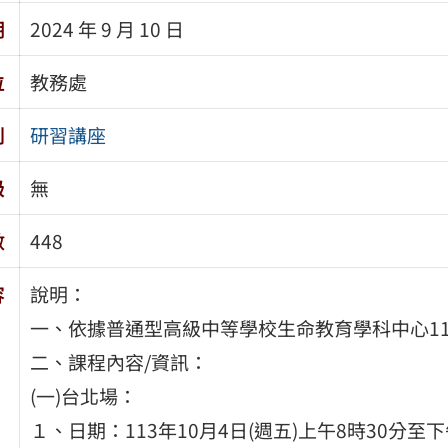
期
2024 年 9 月 10 日
位
教務處
別
研習講座
級
無
數
448
容
說明：
一、依據普通型高級中等學校生命教育學科中心1
二、課程內容/資訊：
(一)台北場：
１、日期：113年10月4日(週五)上午8時30分至