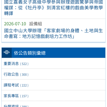
國立嘉義女子高級中學參與辦理遊園驚夢與帝國
權謀：從《牡丹亭》到清宮紅樓的戲曲美學教學
轉譯
2026-07-10
設備組
國立中山大學辦理「客家劇場的身體、土地與生
命書寫：地方記憶戲劇培力工作坊」
依公告類別彙總
重要消息
( 522 )
行政公告
( 300 )
課程考試
( 222 )
家長專區
( 157 )
升學資訊
( 388 )