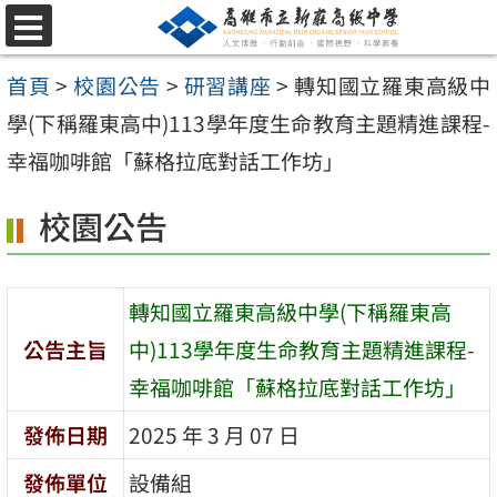
跳
選
至
單
首頁
>
校園公告
>
研習講座
>
轉知國立羅東高級中
主
學(下稱羅東高中)113學年度生命教育主題精進課程-
要
幸福咖啡館「蘇格拉底對話工作坊」
內
容
校園公告
區
轉知國立羅東高級中學(下稱羅東高
公告主旨
中)113學年度生命教育主題精進課程-
幸福咖啡館「蘇格拉底對話工作坊」
發佈日期
2025 年 3 月 07 日
發佈單位
設備組