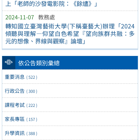
上「老師的沙發電影院：《餘燼》」
2024-11-07
教務處
轉知國立臺灣藝術大學(下稱臺藝大)辦理「2024
傾聽與理解—仰望白色希望『望向族群共融：多
元的想像、界線與觀察』論壇」
依公告類別彙總
重要消息
( 522 )
行政公告
( 300 )
課程考試
( 222 )
家長專區
( 157 )
升學資訊
( 388 )