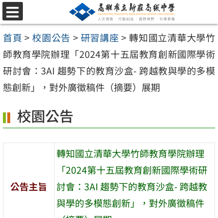
跳
選
至
單
首頁
>
校園公告
>
研習講座
>
轉知國立清華大學竹
主
師教育學院辦理「2024第十五屆教育創新國際學術
要
研討會：3AI 趨勢下的教育沙盒- 跨越教與學的多模
內
態創新」，對外廣徵稿件（摘要）展期
容
區
校園公告
轉知國立清華大學竹師教育學院辦理
「2024第十五屆教育創新國際學術研
公告主旨
討會：3AI 趨勢下的教育沙盒- 跨越教
與學的多模態創新」，對外廣徵稿件