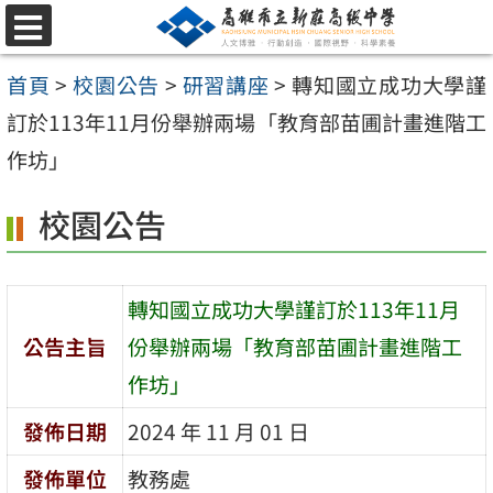
跳
選
至
單
首頁
>
校園公告
>
研習講座
>
轉知國立成功大學謹
主
訂於113年11月份舉辦兩場「教育部苗圃計畫進階工
要
作坊」
內
容
校園公告
區
轉知國立成功大學謹訂於113年11月
公告主旨
份舉辦兩場「教育部苗圃計畫進階工
作坊」
發佈日期
2024 年 11 月 01 日
發佈單位
教務處