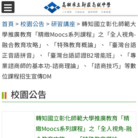
跳
選
至
單
首頁
>
校園公告
>
研習講座
>
轉知國立彰化師範大
主
學推廣教育「精緻Moocs系列課程」之「全人視角-
要
融合教育攻略」、「特殊教育概論」、「臺灣台語
內
正音語拼音」、「臺灣台語認證B2增能班」、「專
容
業諮商師的基本功-諮商理論」、「諮商技巧」等數
區
位課程招生宣傳DM
校園公告
轉知國立彰化師範大學推廣教育「精
緻Moocs系列課程」之「全人視角-融