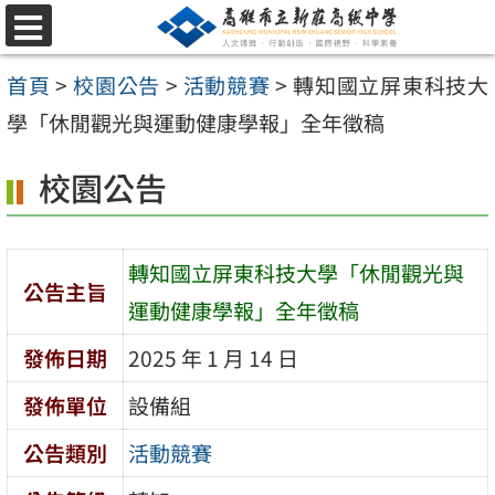
跳
選
至
單
首頁
>
校園公告
>
活動競賽
>
轉知國立屏東科技大
主
學「休閒觀光與運動健康學報」全年徵稿
要
內
校園公告
容
區
轉知國立屏東科技大學「休閒觀光與
公告主旨
運動健康學報」全年徵稿
發佈日期
2025 年 1 月 14 日
發佈單位
設備組
公告類別
活動競賽