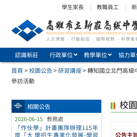
跳
學生家長
教職員工
新
至
主
要
內
認識新莊
行政單位
教學單位
協力單
容
區
首頁
>
校園公告
>
研習講座
>
轉知國立北門高級
參訪活動
校
相關公告
2026-06-15
教務處
「作伙學」計畫團隊辦理115年
公告主
度「大 學招生專業化發展-學習