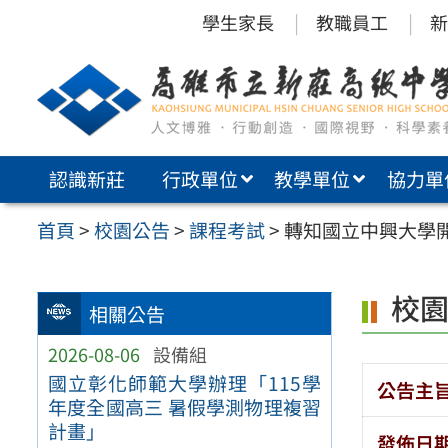
跳
學生家長
教職員工
新
至
主
要
內
認識新莊
行政單位
教學單位
協力單
容
區
首頁
>
校園公告
>
課程考試
>
轉知國立中興大學開
校
相關公告
2026-08-06
設備組
國立彰化師範大學辦理「115學
公告主
年度全國高三 暑假學測物理複習
計畫」
發佈日