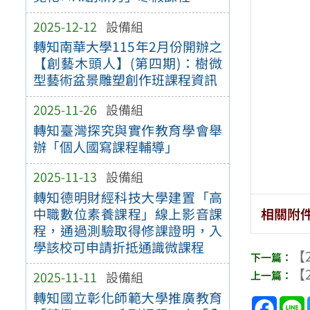
2025-12-12
設備組
轉知南華大學115年2月份開辦之
【創藝木頭人】(第四期)：樹微
型藝術盆景雕塑創作班課程資訊
2025-11-26
設備組
轉知臺灣探究與實作教育學會舉
辦「個人國寫課程輔導」
2025-11-13
設備組
轉知德明財經科技大學建置「高
相關附
中職數位素養課程」線上影音課
程，通過測驗取得修課證明，入
學該校可申請折抵通識微課程
【2
【2
2025-11-11
設備組
轉知國立彰化師範大學推廣教育
Face