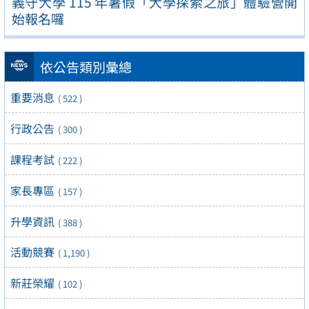
義守大學 115 年暑假「大學探索之旅」體驗營開
始報名囉
依公告類別彙總
重要消息
( 522 )
行政公告
( 300 )
課程考試
( 222 )
家長專區
( 157 )
升學資訊
( 388 )
活動競賽
( 1,190 )
新莊榮耀
( 102 )