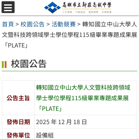
跳
選
至
單
首頁
>
校園公告
>
活動競賽
>
轉知國立中山大學人
主
文暨科技跨領域學士學位學程115級畢業專題成果展
要
「PLATE」
內
容
校園公告
區
轉知國立中山大學人文暨科技跨領域
公告主旨
學士學位學程115級畢業專題成果展
「PLATE」
發佈日期
2025 年 12 月 18 日
發佈單位
設備組