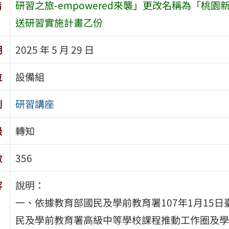
旨
研習之旅-empowered來襲」更改名稱為「桃園新
送研習實施計畫乙份
期
2025 年 5 月 29 日
位
設備組
別
研習講座
級
轉知
數
356
容
說明：
一、依據教育部國民及學前教育署107年1月15日臺
民及學前教育署高級中等學校課程推動工作圈及學