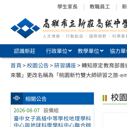
跳
學生家長
教職員工
新
至
主
要
內
認識新莊
行政單位
教學單位
協力單
容
區
首頁
>
校園公告
>
研習講座
>
轉知原定教育部普
來襲」更改名稱為「桃園新竹雙大師研習之旅-em
校
相關公告
2026-08-07
設備組
臺中女子高級中等學校地理學科
中心與地球科學學科中心聯合辦