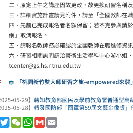
二、原定上午之講座因故更改，故更換研習名稱及
三、詳細實施計畫請見附件，請至「全國教師在職
四、先前已完成報名者名額保留；若不克參與請於1
網」取消報名。
五、請報名教師務必確認於全國教師在職進修資訊
六、研習相關詢問請洽藝術生活學科中心游小姐，電話：0
tcenter@gs.hs.ntnu.edu.tw
「桃園新竹雙大師研習之旅-empowered來襲
件
025-05-29】
轉知教育部國民及學前教育署普通型高級中
025-05-28】
轉發國防部「國軍第59屆文藝金像獎」
book
Line
Twitter
WeChat
WhatsApp
Gmail
Email