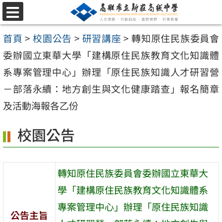
跳
選
至
單
首頁
>
校園公告
>
研習講座
>
轉知原住民族委員會
主
委辦國立東華大學「建構原住民族教育文化知識體
要
系專案管理中心」辦理「原住民族知識人才研習營
內
－部落永續：地方創生與文化健康踏查」報名簡章
容
及活動海報各乙份
區
校園公告
轉知原住民族委員會委辦國立東華大
學「建構原住民族教育文化知識體系
專案管理中心」辦理「原住民族知識
公告主旨