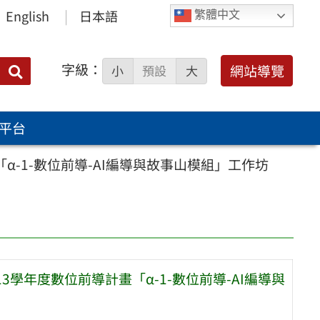
English
日本語
繁體中文
字級：
送出
網站導覽
小
預設
大
搜
尋：
平台
-1-數位前導-AI編導與故事山模組」工作坊
學年度數位前導計畫「α-1-數位前導-AI編導與