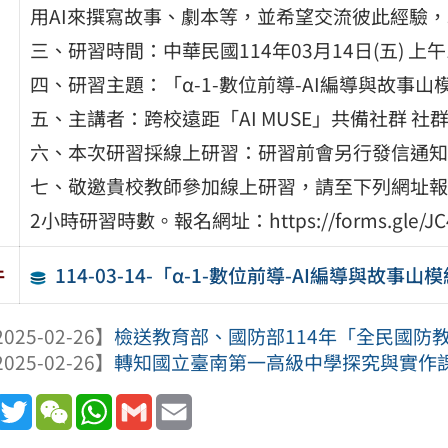
用AI來撰寫故事、劇本等，並希望交流彼此經驗
三、研習時間：中華民國114年03月14日(五) 上午1
四、研習主題：「α-1-數位前導-AI編導與故事山
五、主講者：跨校遠距「AI MUSE」共備社群 社
六、本次研習採線上研習：研習前會另行發信通知
七、敬邀貴校教師參加線上研習，請至下列網址報
2小時研習時數。報名網址：https://forms.gle/JC4Z
114-03-14-「α-1-數位前導-AI編導與故事
件
025-02-26】
檢送教育部、國防部114年「全民國防
025-02-26】
轉知國立臺南第一高級中學探究與實作課程
book
Line
Twitter
WeChat
WhatsApp
Gmail
Email