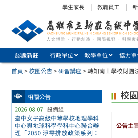
跳
學生家長
教職員工
新
至
主
要
內
認識新莊
行政單位
教學單位
協力單
容
區
首頁
>
校園公告
>
研習講座
>
轉知南山學校財團法
校
相關公告
2026-08-07
設備組
臺中女子高級中等學校地理學科
公告主
中心與地球科學學科中心聯合辦
理「2050 淨零排放政策系列：