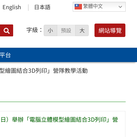
English
日本語
繁體中文
字級：
送出
網站導覽
小
預設
大
搜
尋：
平台
模型繪圖結合3D列印」營隊教學活動
（週日）舉辦「電腦立體模型繪圖結合3D列印」營