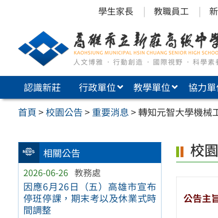
跳
學生家長
教職員工
新
至
主
要
內
認識新莊
行政單位
教學單位
協力單
容
區
首頁
>
校園公告
>
重要消息
>
轉知元智大學機械工
校
相關公告
2026-06-26
教務處
因應6月26日（五）高雄市宣布
公告主
停班停課，期末考以及休業式時
間調整