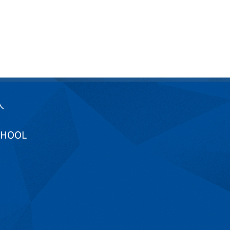
入
CHOOL