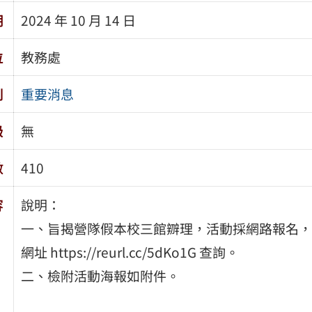
期
2024 年 10 月 14 日
位
教務處
別
重要消息
級
無
數
410
容
說明：
一、旨揭營隊假本校三館辧理，活動採網路報名，活
網址 https://reurl.cc/5dKo1G 查詢。
二、檢附活動海報如附件。